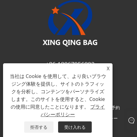
+86-18867956892
X
当社は Cookie を使用して、より良いブラウ
fay@xing-qing.com
ジング体験を提供し、サイトのトラフィッ
クを分析し、コンテンツをパーソナライズ
します。このサイトを使用すると、Cookie
の使用に同意したことになります。
プライ
著作権 © 2023 龍崗星清鞄有限公司すべての権利予約
バシーポリシー
Links
Sitemap
RSS
XML
プライバシーポリシー
拒否する
受け入れる